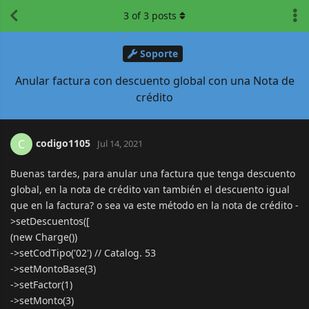
3
of
3
posts
Soporte
Anular factura con descuento global con una Nota de
crédito
codigo1105
C
Jul 14, 2021
Buenas tardes, para anular una factura que tenga descuento
global, en la nota de crédito van también el descuento igual
que en la factura? o sea va este método en la nota de crédito -
>setDescuentos([
(new Charge())
->setCodTipo('02') // Catalog. 53
->setMontoBase(3)
->setFactor(1)
->setMonto(3)