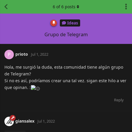
6
of
6
posts
Ideas
Grupo de Telegram
prioto
P
Jul 1, 2022
Hola, me surgió la duda, esta comunidad tiene algún grupo
de Telegram?
Si no es así, podríamos crear una tal vez. sigan este hilo a ver
que opinan. :
Reply
giansalex
Jul 1, 2022