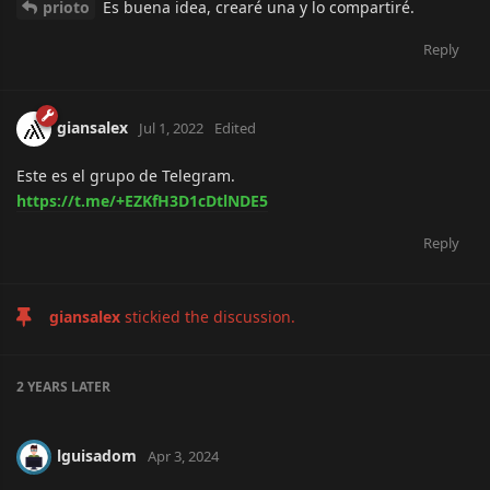
prioto
Es buena idea, crearé una y lo compartiré.
Reply
giansalex
Jul 1, 2022
Edited
Este es el grupo de Telegram.
https://t.me/+EZKfH3D1cDtlNDE5
Reply
giansalex
stickied the discussion.
2 YEARS
LATER
lguisadom
Apr 3, 2024