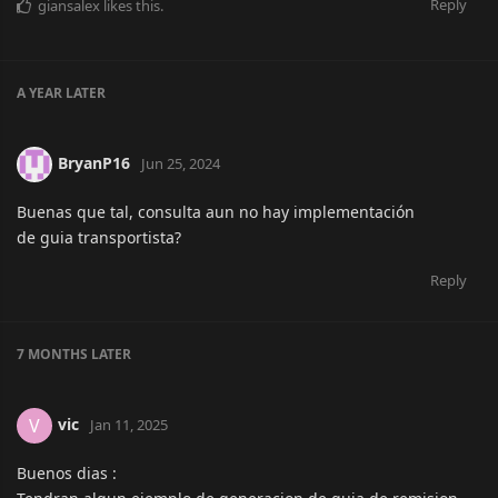
Reply
giansalex
likes this.
A YEAR
LATER
BryanP16
Jun 25, 2024
Buenas que tal, consulta aun no hay implementación
de guia transportista?
Reply
7 MONTHS
LATER
vic
V
Jan 11, 2025
Buenos dias :