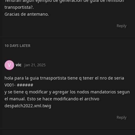
Tendran algun ejemplo de generacion de guia de remision
transportista?.
Gracias de antemano.
Reply
10 DAYS
LATER
vic
V
Jan 21, 2025
hola para la guia trnasportista tiene q tener el nro de seria
V001- ######
y se tiene q modificar y agregar los nodos mandatorios segun
el manual. Esto se hace modificando el archivo
despatch2022.xml.twig
Reply