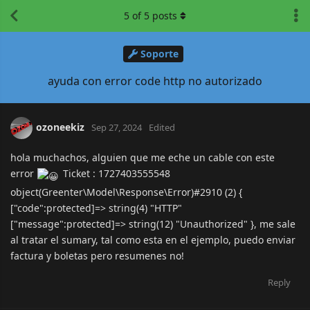
5
of
5
posts
Soporte
ayuda con error code http no autorizado
ozoneekiz
Sep 27, 2024
Edited
hola muchachos, alguien que me eche un cable con este
error
Ticket : 1727403555548
object(Greenter\Model\Response\Error)#2910 (2) {
["code":protected]=> string(4) "HTTP"
["message":protected]=> string(12) "Unauthorized" }, me sale
al tratar el sumary, tal como esta en el ejemplo, puedo enviar
factura y boletas pero resumenes no!
Reply