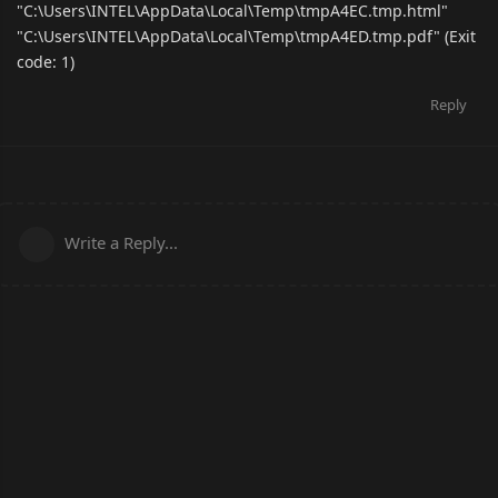
"C:\Users\INTEL\AppData\Local\Temp\tmpA4EC.tmp.html"
"C:\Users\INTEL\AppData\Local\Temp\tmpA4ED.tmp.pdf" (Exit
code: 1)
Reply
Write a Reply...