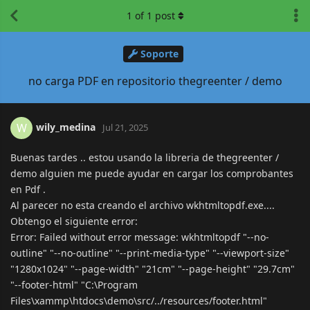
1
of
1
post
Soporte
no carga PDF en repositorio thegreenter / demo
wily_medina
W
Jul 21, 2025
Buenas tardes .. estou usando la libreria de thegreenter /
demo alguien me puede ayudar en cargar los comprobantes
en Pdf .
Al parecer no esta creando el archivo wkhtmltopdf.exe....
Obtengo el siguiente error:
Error: Failed without error message: wkhtmltopdf "--no-
outline" "--no-outline" "--print-media-type" "--viewport-size"
"1280x1024" "--page-width" "21cm" "--page-height" "29.7cm"
"--footer-html" "C:\Program
Files\xammp\htdocs\demo\src/../resources/footer.html"