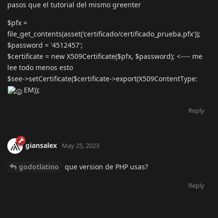
pasos que el tutorial del mismo greenter
$pfx =
file_get_contents(asset('certificado/certificado_prueba.pfx'));
$password = '4512457';
$certificate = new X509Certificate($pfx, $password); <---- me
lee todo menos esto
$see->setCertificate($certificate->export(X509ContentType:
EM));
Reply
giansalex
May 25, 2023
godotlatino
que version de PHP usas?
Reply