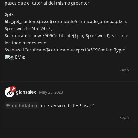
pasos que el tutorial del mismo greenter
$pfx =
file_get_contents(asset('certificado/certificado_prueba.pfx'));
$password = '4512457';
$certificate = new X509Certificate($pfx, $password); <---- me
lee todo menos esto
$see->setCertificate($certificate->export(X509ContentType:
EM));
Reply
giansalex
May 25, 2023
godotlatino
que version de PHP usas?
Reply